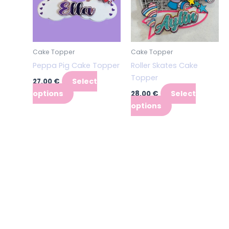
Cake Topper
Cake Topper
Peppa Pig Cake Topper
Roller Skates Cake
Topper
Select
27,00
€
options
Select
28,00
€
options