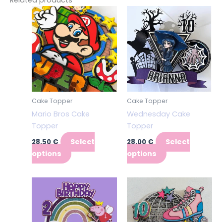
Related products
Cake Topper
Cake Topper
Mario Bros Cake
Wednesday Cake
Topper
Topper
Select
Select
28,50
€
28,00
€
options
options